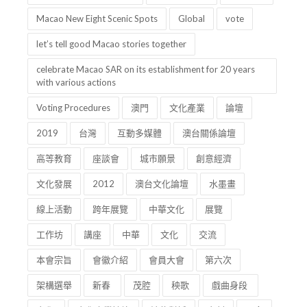
Macao New Eight Scenic Spots
Global
vote
let’s tell good Macao stories together
celebrate Macao SAR on its establishment for 20 years
with various actions
Voting Procedures
澳門
文化產業
論壇
2019
台灣
互動多媒體
澳台關係論壇
高等教育
座談會
城市願景
創意經濟
文化發展
2012
澳台文化論壇
水墨畫
線上活動
跨年展覽
中華文化
展覽
工作坊
講座
中華
文化
交流
本會宗旨
會徽介紹
會員大會
第六次
架構選舉
新春
茂腔
秧歌
戲曲身段