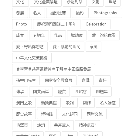
文化
文化產業論壇
沙龍對話
文創
理念
發展
名人
攝影比賽
攝影
Photography
Photo
慶祝澳門回歸二十周年
Celebration
成立
五週年
作品
邀請展
愛，說給你看
愛，寄給你想念
愛，感動的瞬間
家風
中華文化交流協會
＃學習＃共產黨精神＃了解＃中國鐵路發展
孫中山先生
國家安全教育展
意識
責任
傳承
國共兩岸
經貿
介紹會
四週年
澳門之歌
頒獎典禮
歌詞
創作
名人講座
歷史故事
博物館
文化認同
兩岸交流
毛澤東
詩詞
共產黨人
精神氣質”