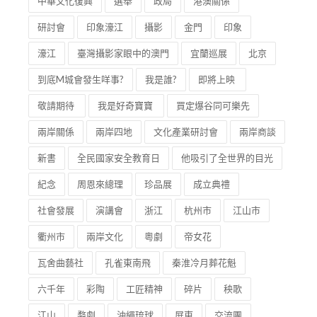
中華文化復興
選舉
政局
港澳關係
研討會
印象濠江
攝影
金門
印象
濠江
臺灣攝影家眼中的澳門
宜蘭巡展
北京
到底M城會發生咩事?
我是誰?
即將上映
敬請期待
我是好奇寶寶
買定爆谷同可樂先
兩岸關係
兩岸四地
文化產業研討會
兩岸商談
新書
全民國家安全教育日
他吸引了全世界的目光
紀念
周恩來總理
珍品展
成立典禮
社會發展
演講會
浙江
杭州市
江山市
衢州市
兩岸文化
粵劇
帝女花
瓦舍曲藝社
孔雀東南飛
秦淮冷月葬花魁
六千年
彩陶
工匠精神
碎片
秧歌
江山
婺劇
沖繩琉球
屏東
交流團