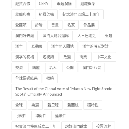
經貿合作
CEPA
專題演講
組織框架
就職典禮
組織架構
紀念澳門回歸二十周年
愛蓮頌
詩聯
書畫
名家
作品展
澳門好去處
澳門大炮台迴廊
大三巴附近
穿越
漢字
互動展
漢字開天闢地
漢字的時光對話
漢字的祝福
短視頻
改變
商業
中華文化
交流
講座
名人
公開
澳門新八景
全球票選結果
揭曉
The Result of the Global Vote of “Macao New Eight Scenic
Spots” Officially Announced
全球
票選
新里程
新面貌
獨特性
可觀性
均衡性
連續性
祝賀澳門特區成立二十年
說好澳門故事
投票流程