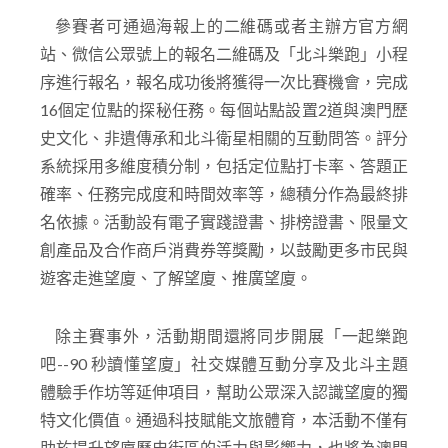
參賽者可通過海報上的二維碼或者主辦方官方網
站、微信公眾號上的報名二維碼及「北斗樂跑」小程
序進行報名，報名成功後將獲得一次比賽機會，完成
16個定位點的探秘任務。每個站點設置2道與澳門歷
史文化、非遺傳承和北斗衛星相關的互動問答。評分
系統採用多維度積分制，包括定位點打卡率、答題正
確率、任務完成度和時間效率等，總積分作為最終排
名依據。活動設有電子實踐證書、排榜證書、限量文
創產品及合作商戶消費券等獎勵，以鼓勵更多市民與
遊客走進望廈、了解望廈、推廣望廈。
除主賽事外，活動期間還將同步開展「一起樂跑
吧--90 秒讀懂望廈」社交媒體互動分享及北斗主題
體驗手作坊等延伸項目，幫助公眾深入認識望廈的獨
特文化價值。通過科技賦能文旅體育，本活動不僅有
助於提升望廈歷史街區的活力與影響力，也將為澳門