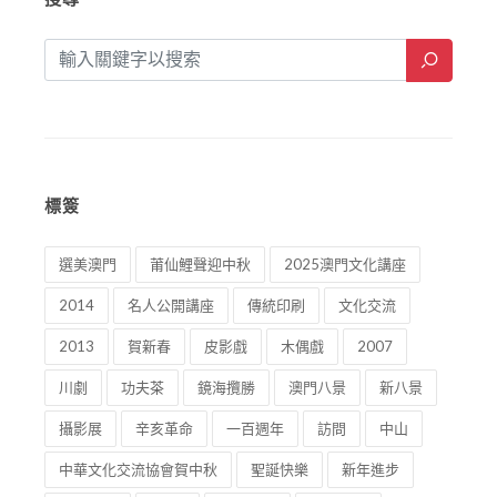
標簽
選美澳門
莆仙鯉聲迎中秋
2025澳門文化講座
2014
名人公開講座
傳統印刷
文化交流
2013
賀新春
皮影戲
木偶戲
2007
川劇
功夫茶
鏡海攬勝
澳門八景
新八景
攝影展
辛亥革命
一百週年
訪問
中山
中華文化交流協會賀中秋
聖誕快樂
新年進步