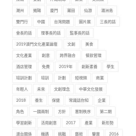
潮州
揭陽
廈門
莆田
仙游
湄洲島
雙門行
中國
台灣問題
圖片展
三長的話
會長的話
理事長的話
監事長的話
2019澳門文化產業論壇
文創
美食
文化產業
創意
跨界融合
餐飲管理
酒店管理
免費
2019年
創新素養
學生
培訓計劃
培訓
計劃
短視頻
商業
年輕人
未來
文創理念
中華文化發展
2018
養生
保健
常識話你知
企業
角色
一國兩制
方針
憲制秩序
第二期
學習創新
活用創意
2017
產業
新形勢
澳台關係
機遇
挑戰
藝術
鑒賞
2016