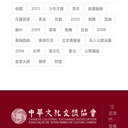
收藏
2015
少年才藝
青年
創業創新
花蓮部落
表演
京劇
2010
相聲
昆曲
蘇州
2009
雲南
歌舞
民族
2008
黃梅戲曲
奧林匹克
北京奧運會
名人公開演講
2006
古琴
茶文化
書法
公開講座
星雲大師
佛學
財富
“立
足澳
門，
發揮