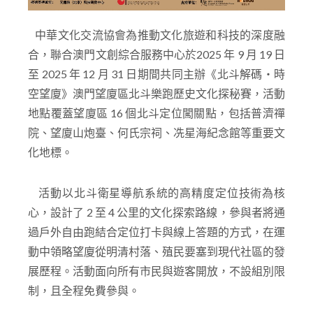
中華文化交流協會為推動文化旅遊和科技的深度融
合，聯合澳門文創綜合服務中心於2025 年 9 月 19 日
至 2025 年 12 月 31 日期間共同主辦《北斗解碼・時
空望廈》澳門望廈區北斗樂跑歷史文化探秘賽，活動
地點覆蓋望廈區 16 個北斗定位闖關點，包括普濟禪
院、望廈山炮臺、何氏宗祠、冼星海紀念館等重要文
化地標。
活動以北斗衛星導航系統的高精度定位技術為核
心，設計了 2 至 4 公里的文化探索路線，參與者將通
過戶外自由跑結合定位打卡與線上答題的方式，在運
動中領略望廈從明清村落、殖民要塞到現代社區的發
展歷程。活動面向所有市民與遊客開放，不設組別限
制，且全程免費參與。