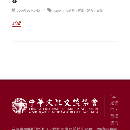
春’”
2009年02月07日
# 2009
# 賀新春
# 雲南
# 歌舞
# 民族
詳細
“立
足澳
門，
發揮
澳門
在兩岸間的橋樑作用，推動兩岸關係穩步發展，加強兩岸四