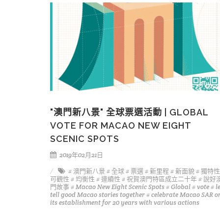
"澳門新八景" 全球票選活動 | GLOBAL
VOTE FOR MACAO NEW EIGHT
SCENIC SPOTS
2019年02月21日
# 澳門新八景
# 全球
# 票選
# 新里程
# 新面貌
# 獨特性
可觀性
# 均衡性
# 連續性
# 祝賀澳門特區成立二十年
# 說好
門故事
# Macao New Eight Scenic Spots
# Global
# vote
# le
tell good Macao stories together
# celebrate Macao SAR o
its establishment for 20 years with various actions