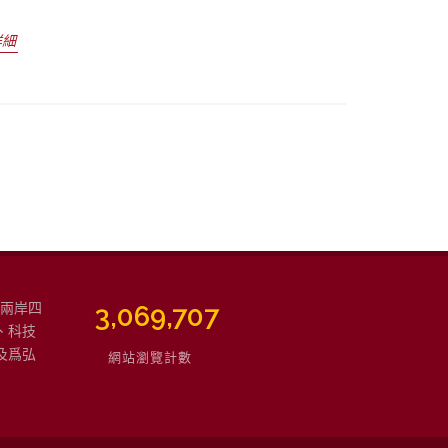
詳細
強兩岸四
3,465,791
、科技
及爲弘
網站瀏覽計數