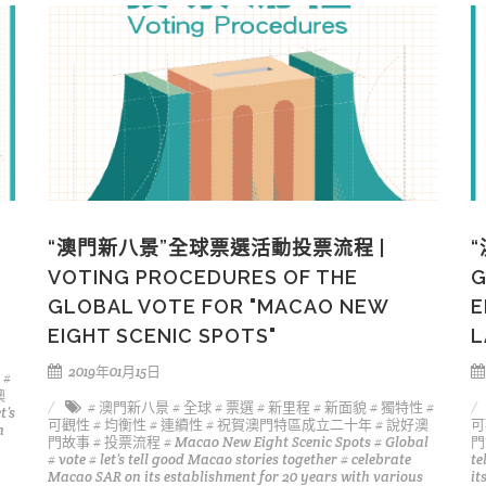
“澳門新八景”全球票選活動投票流程 |
VOTING PROCEDURES OF THE
G
GLOBAL VOTE FOR "MACAO NEW
E
EIGHT SCENIC SPOTS"
L
2019年01月15日
#
澳
# 澳門新八景
# 全球
# 票選
# 新里程
# 新面貌
# 獨特性
#
t’s
可觀性
# 均衡性
# 連續性
# 祝賀澳門特區成立二十年
# 說好澳
可
n
門故事
# 投票流程
# Macao New Eight Scenic Spots
# Global
門
# vote
# let’s tell good Macao stories together
# celebrate
te
Macao SAR on its establishment for 20 years with various
it