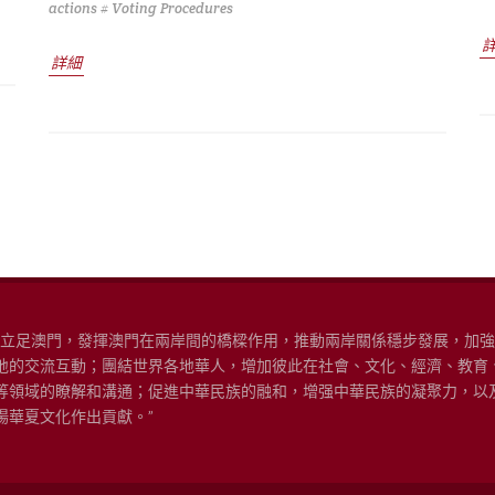
actions
# Voting Procedures
詳細
“立足澳門，發揮澳門在兩岸間的橋樑作用，推動兩岸關係穩步發展，加
地的交流互動；團結世界各地華人，增加彼此在社會、文化、經濟、教育
等領域的瞭解和溝通；促進中華民族的融和，增强中華民族的凝聚力，以
揚華夏文化作出貢獻。”