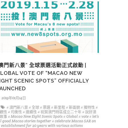
“澳門新八景” 全球票選活動正式啟動 |
LOBAL VOTE OF “MACAO NEW
IGHT SCENIC SPOTS” OFFICIALLY
AUNCHED
2019年01月14日
# 澳門新八景
# 全球
# 票選
# 新里程
# 新面貌
# 獨特性
#
觀性
# 均衡性
# 連續性
# 祝賀澳門特區成立二十年
# 說好澳
故事
# Macao New Eight Scenic Spots
# Global
# vote
# let’s
ll good Macao stories together
# celebrate Macao SAR on
s establishment for 20 years with various actions