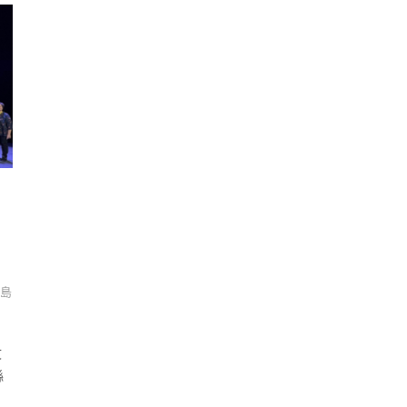
洲島
文
縣