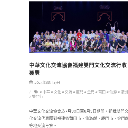
中華文化交流協會福建雙門文化交流行收
獲豐
2025年08月13日
# 中華
# 文化
# 交流
# 廈門
# 金門
# 莆田
# 仙游
# 湄
# 雙門行
中華文化交流協會於7月30日至8月3日期間，組織雙門
化交流代表團到福建省莆田巿、仙游縣、廈門市、金門
等地交流考察。