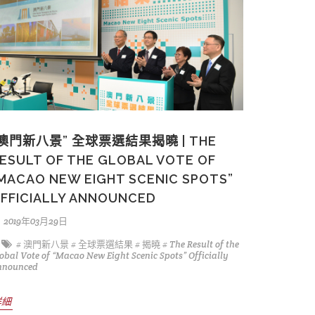
“澳門新八景” 全球票選結果揭曉 | THE
ESULT OF THE GLOBAL VOTE OF
MACAO NEW EIGHT SCENIC SPOTS”
FFICIALLY ANNOUNCED
2019年03月29日
# 澳門新八景
# 全球票選結果
# 揭曉
# The Result of the
obal Vote of “Macao New Eight Scenic Spots” Officially
nnounced
詳細