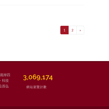
1
2
»
強兩岸四
3,762,202
、科技
及爲弘
網站瀏覽計數