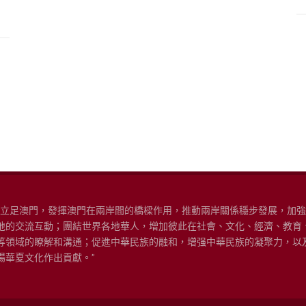
“立足澳門，發揮澳門在兩岸間的橋樑作用，推動兩岸關係穩步發展，加
地的交流互動；團結世界各地華人，增加彼此在社會、文化、經濟、教育
等領域的瞭解和溝通；促進中華民族的融和，增强中華民族的凝聚力，以
揚華夏文化作出貢獻。”