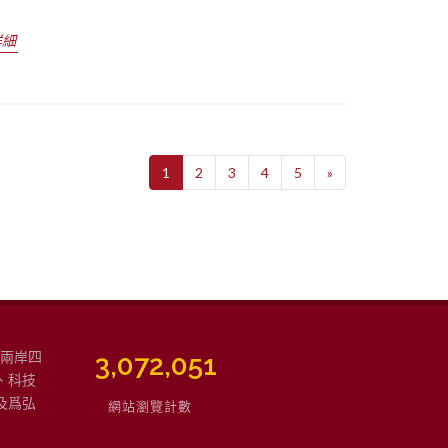
詳細
1
2
3
4
5
»
強兩岸四
3,765,729
、科技
及爲弘
網站瀏覽計數