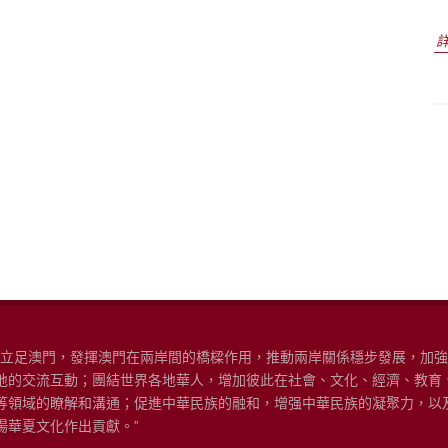
“立足澳門，發揮澳門在兩岸間的橋樑作用，推動兩岸關係穩步發展，加
地的交流互動；團結世界各地華人，增加彼此在社會、文化、經濟、教育
等領域的瞭解和溝通；促進中華民族的融和，增强中華民族的凝聚力，以
揚華夏文化作出貢獻。”