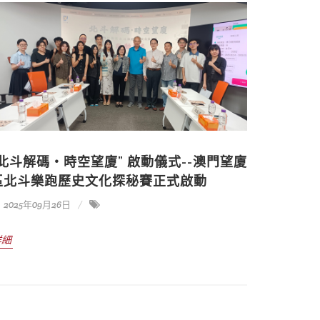
“北斗解碼・時空望廈” 啟動儀式--澳門望廈
區北斗樂跑歷史文化探秘賽正式啟動
2025年09月26日
詳細