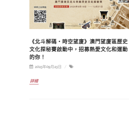
《北斗解碼・時空望廈》澳門望廈區歷史
文化探秘賽啟動中，招募熱愛文化和運動
的你！
2025年09月25日
詳細