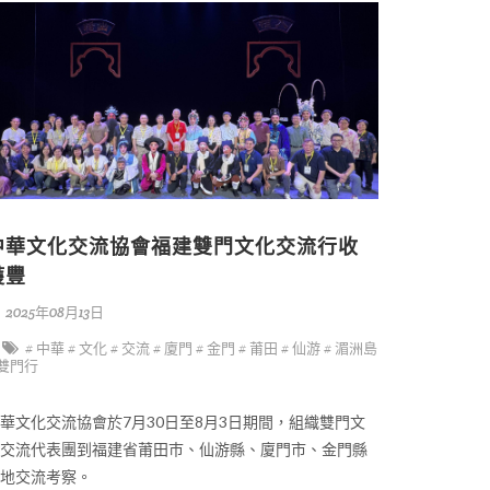
中華文化交流協會福建雙門文化交流行收
獲豐
2025年08月13日
# 中華
# 文化
# 交流
# 廈門
# 金門
# 莆田
# 仙游
# 湄洲島
 雙門行
華文化交流協會於7月30日至8月3日期間，組織雙門文
交流代表團到福建省莆田巿、仙游縣、廈門市、金門縣
地交流考察。