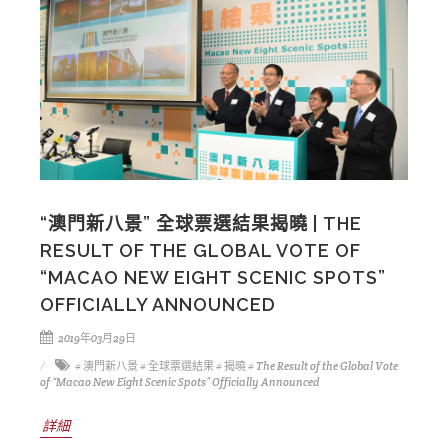
“澳門新八景” 全球票選結果揭曉 | THE
RESULT OF THE GLOBAL VOTE OF
“MACAO NEW EIGHT SCENIC SPOTS”
OFFICIALLY ANNOUNCED
2019年03月29日
# 澳門新八景
# 全球票選結果
# 揭曉
# The Result of the Global Vote
of “Macao New Eight Scenic Spots” Officially Announced
詳細