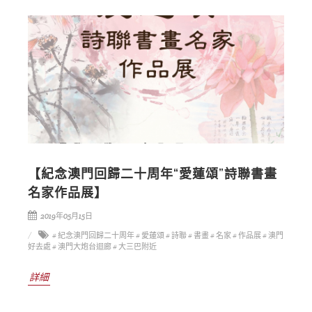
【紀念澳門回歸二十周年“愛蓮頌”詩聯書畫
名家作品展】
2019年05月15日
# 紀念澳門回歸二十周年
# 愛蓮頌
# 詩聯
# 書畫
# 名家
# 作品展
# 澳門
好去處
# 澳門大炮台迴廊
# 大三巴附近
詳細