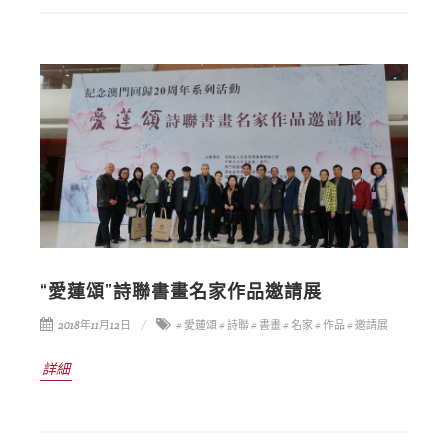
“愛蓮頌”詩聯書畫名家作品邀請展
2018年11月12日
# 愛蓮頌
# 詩聯
# 書畫
# 名家
# 作品
# 邀請展
詳細