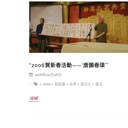
“2006賀新春活動——‘唐韻春頌’”
2006年02月26日
# 2006
# 賀新春
# 古琴
# 茶文化
# 書法
詳細