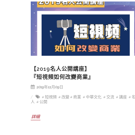
【2019名人公開講座】
『短視頻如何改變商業』
2019年12月09日
# 短視頻
# 改變
# 商業
# 中華文化
# 交流
# 講座
# 
人
# 公開
詳細