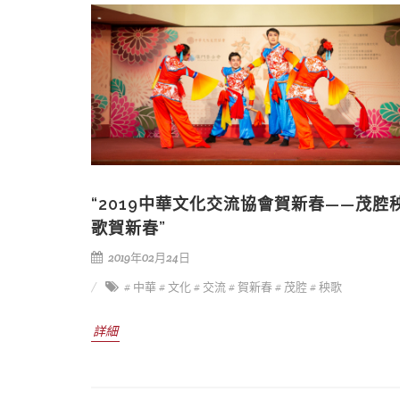
“2019中華文化交流協會賀新春——茂腔
歌賀新春”
2019年02月24日
# 中華
# 文化
# 交流
# 賀新春
# 茂腔
# 秧歌
詳細