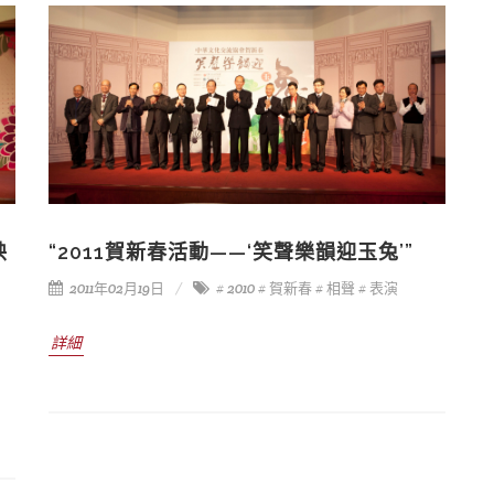
秧
“2011賀新春活動——‘笑聲樂韻迎玉兔’”
2011年02月19日
# 2010
# 賀新春
# 相聲
# 表演
詳細