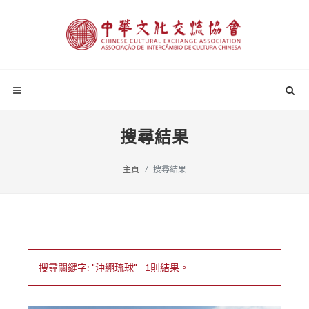
搜尋結果
主頁
搜尋結果
搜尋關鍵字: "沖繩琉球" - 1則結果。