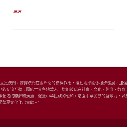
詳細
“立足澳門，發揮澳門在兩岸間的橋樑作用，推動兩岸關係穩步發展，加
地的交流互動；團結世界各地華人，增加彼此在社會、文化、經濟、教育
等領域的瞭解和溝通；促進中華民族的融和，增强中華民族的凝聚力，以
揚華夏文化作出貢獻。”