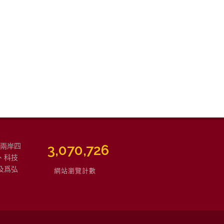
強兩岸四
3,565,997
、科技
及爲弘
網站瀏覽計數