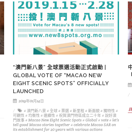
受
“澳門新八景” 全球票選活動正式啟動 |
GLOBAL VOTE OF “MACAO NEW
EIGHT SCENIC SPOTS” OFFICIALLY
LAUNCHED
2019年01月14日
# 澳門新八景
# 全球
# 票選
# 新里程
# 新面貌
# 獨特性
#
可觀性
# 均衡性
# 連續性
# 祝賀澳門特區成立二十年
# 說好澳
門故事
# Macao New Eight Scenic Spots
# Global
# vote
# let’s
tell good Macao stories together
# celebrate Macao SAR on
its establishment for 20 years with various actions