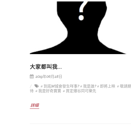
大家都叫我...
2019年06月28日
# 到底M城會發生咩事?
# 我是誰?
# 即將上映
# 敬請
待
# 我是好奇寶寶
# 買定爆谷同可樂先
詳細