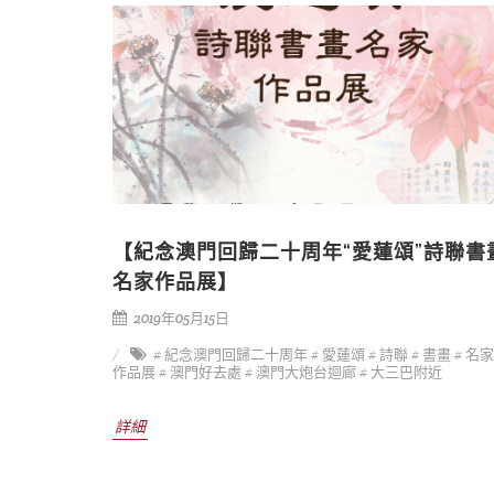
【紀念澳門回歸二十周年“愛蓮頌”詩聯書
名家作品展】
2019年05月15日
# 紀念澳門回歸二十周年
# 愛蓮頌
# 詩聯
# 書畫
# 名家
作品展
# 澳門好去處
# 澳門大炮台迴廊
# 大三巴附近
詳細