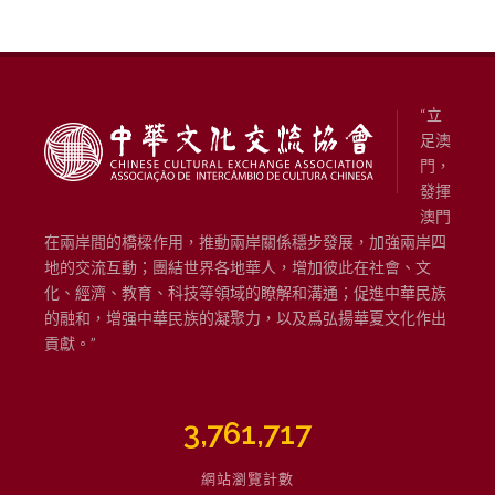
“立
足澳
門，
發揮
澳門
在兩岸間的橋樑作用，推動兩岸關係穩步發展，加強兩岸四
地的交流互動；團結世界各地華人，增加彼此在社會、文
化、經濟、教育、科技等領域的瞭解和溝通；促進中華民族
的融和，增强中華民族的凝聚力，以及爲弘揚華夏文化作出
貢獻。”
3,761,717
網站瀏覽計數