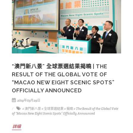
“澳門新八景” 全球票選結果揭曉 | THE
RESULT OF THE GLOBAL VOTE OF
“MACAO NEW EIGHT SCENIC SPOTS”
OFFICIALLY ANNOUNCED
2019年03月29日
# 澳門新八景
# 全球票選結果
# 揭曉
# The Result of the Global Vote
of “Macao New Eight Scenic Spots” Officially Announced
詳細