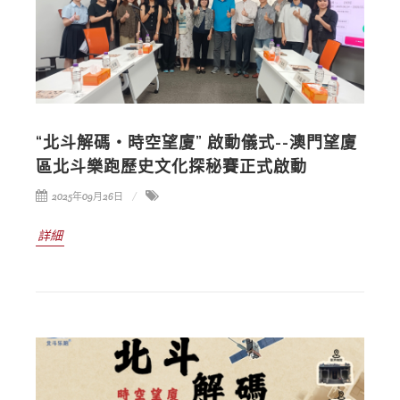
“北斗解碼・時空望廈” 啟動儀式--澳門望廈
區北斗樂跑歷史文化探秘賽正式啟動
2025年09月26日
詳細