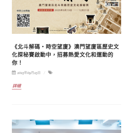
《北斗解碼・時空望廈》澳門望廈區歷史文
化探秘賽啟動中，招募熱愛文化和運動的
你！
2025年09月25日
詳細