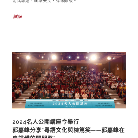
葡式雜燴、緬華美食、嚤囉雞飯。
詳細
2024名人公開講座今舉行
郭嘉峰分享“粵語文化與棟篤笑——郭嘉峰在